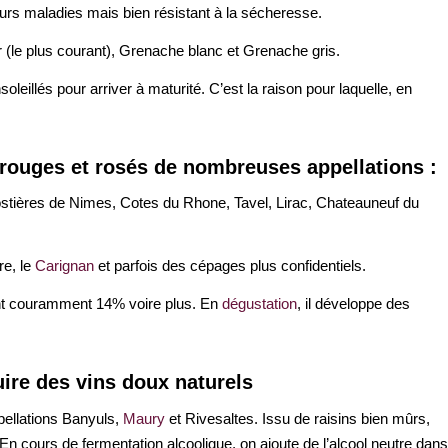
eurs maladies mais bien résistant à la sécheresse.
(le plus courant), Grenache blanc et Grenache gris.
eillés pour arriver à maturité. C’est la raison pour laquelle, en
rouges et rosés de nombreuses appellations :
stières de Nimes, Cotes du Rhone, Tavel, Lirac, Chateauneuf du
re, le
Carignan
et parfois des cépages plus confidentiels.
eint couramment 14% voire plus. En
dégustation
, il développe des
uire des
vins doux
naturels
pellations Banyuls,
Maury
et Rivesaltes. Issu de raisins bien mûrs,
 En cours de fermentation alcoolique, on ajoute de l’alcool neutre dans