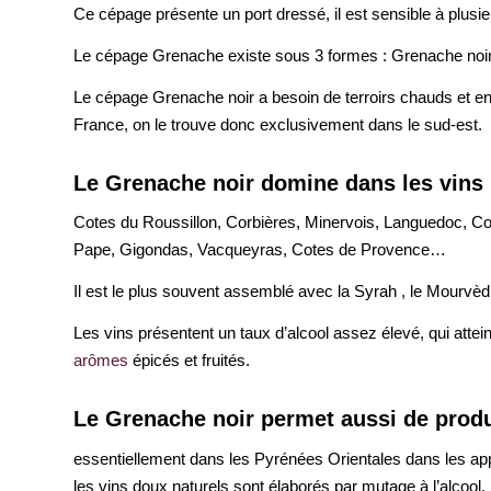
Ce cépage présente un port dressé, il est sensible à plusi
Le cépage Grenache existe sous 3 formes : Grenache noir 
Le cépage Grenache noir a besoin de terroirs chauds et ensol
France, on le trouve donc exclusivement dans le sud-est.
Le Grenache noir domine dans les vins 
Cotes du Roussillon, Corbières, Minervois, Languedoc, Co
Pape, Gigondas, Vacqueyras, Cotes de Provence…
Il est le plus souvent assemblé avec la Syrah , le Mourvèd
Les vins présentent un taux d’alcool assez élevé, qui att
arômes
épicés et fruités.
Le Grenache noir permet aussi de prod
essentiellement dans les Pyrénées Orientales dans les ap
les vins doux naturels sont élaborés par mutage à l’alcool.