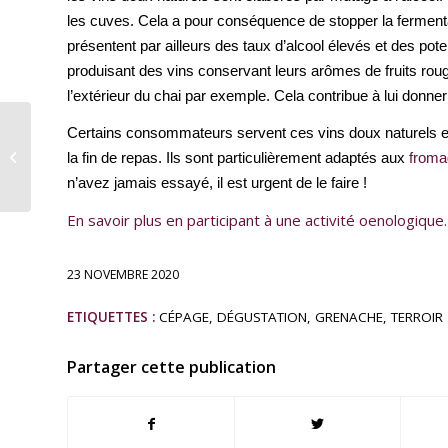
les cuves. Cela a pour conséquence de stopper la fermenta
présentent par ailleurs des taux d’alcool élevés et des poten
produisant des vins conservant leurs arômes de fruits rouges
l’extérieur du chai par exemple. Cela contribue à lui don
Certains consommateurs servent ces vins doux naturels en a
Le cépage Chardonnay
la fin de repas. Ils sont particulièrement adaptés aux
froma
n’avez jamais essayé, il est urgent de le faire !
En savoir plus en participant à une activité oenologique.
23 NOVEMBRE 2020
ETIQUETTES :
CÉPAGE
,
DÉGUSTATION
,
GRENACHE
,
TERROIR
Partager cette publication