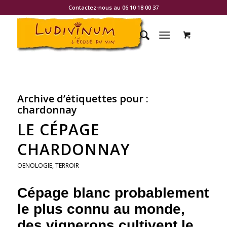
Contactez-nous au 06 10 18 00 37
Archive d’étiquettes pour :
chardonnay
LE CÉPAGE
CHARDONNAY
OENOLOGIE
,
TERROIR
Cépage
blanc
probablement
le plus connu au monde,
des vignerons cultivent le