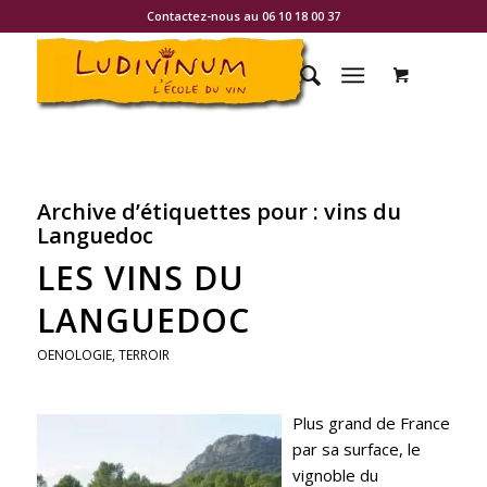
Contactez-nous au 06 10 18 00 37
Archive d’étiquettes pour :
vins du
Languedoc
LES VINS DU
LANGUEDOC
OENOLOGIE
,
TERROIR
Plus grand de France
par sa surface, le
vignoble du